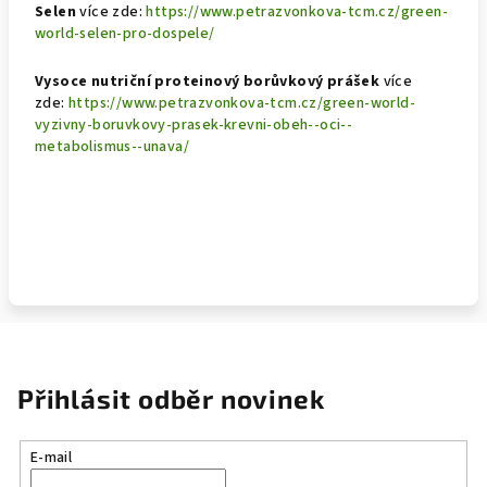
Selen
více zde:
https://www.petrazvonkova-tcm.cz/green-
world-selen-pro-dospele/
Vysoce nutriční proteinový borůvkový prášek
více
zde:
https://www.petrazvonkova-tcm.cz/green-world-
vyzivny-boruvkovy-prasek-krevni-obeh--oci--
metabolismus--unava/
Přihlásit odběr novinek
E-mail