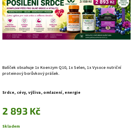
hvězdiček.
Balíček obsahuje 1x Koenzym Q10, 1x Selen, 1x Vysoce nutriční
proteinový borůvkový prášek.
Srdce, cévy, výživa, omlazení, energie
2 893 Kč
Měrná
Skladem
cena: