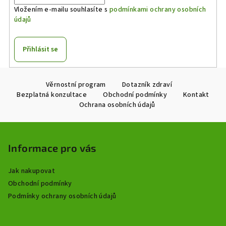
Vložením e-mailu souhlasíte s
podmínkami ochrany osobních
údajů
Přihlásit se
Z
Věrnostní program
Dotazník zdraví
á
Bezplatná konzultace
Obchodní podmínky
Kontakt
p
Ochrana osobních údajů
a
t
í
Informace pro vás
Jak nakupovat
Obchodní podmínky
Podmínky ochrany osobních údajů