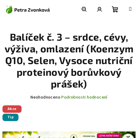
Přejít
na
obsah
Nákupní
Hledat
Přihlášení
Balíček č. 3 – srdce, cévy,
košík
výživa, omlazení (Koenzym
Q10, Selen, Vysoce nutriční
proteinový borůvkový
prášek)
Průměrné
Neohodnoceno
Podrobnosti hodnocení
hodnocení
Akce
produktu
je
Tip
0,0
z
5