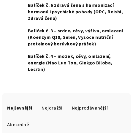
Balíček č. 6 zdravá žena s harmonizací
hormonů i psychické pohody (OPC, Reishi,
Zdravá žena)
Balíček č. 3 – srdce, cévy, výživa, omlazení
(Koenzym Q10, Selen, Vysoce nutriční
proteinový borůvkový prášek)
Balíček č. 4 – mozek, cévy, omlazení,
energie (Nao Luo Ton, Ginkgo Biloba,
Lecitin)
Ř
a
Nejlevnější
Nejdražší
Nejprodávanější
z
e
Abecedně
n