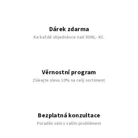
d
a
c
í
Dárek zdarma
p
Ke každé objednávce nad 3000,- Kč.
r
v
k
y
v
Věrnostní program
ý
Získejte slevu 10% na celý sortiment
p
i
s
u
Bezplatná konzultace
Poradím vám s vaším problémem