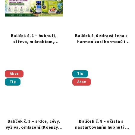
Balíček č. 1 – hubnutí,
Balíček č. 6 zdravá žena s
střeva, mikrobiom,
harmonizací hormonů i
celulitida (Chitosan,
psychické pohody (OPC,
Borůvková probiotika,
Reishi, Zdravá žena)
Antilipidový čaj)
Akce
Tip
Tip
Akce
Balíček č. 3 – srdce, cévy,
Balíček č. 8 – očista s
výživa, omlazení (Koenzym
nastartováním hubnutí a
Q10, Selen, Vysoce nutriční
výživou (2x Kolagen, 1x