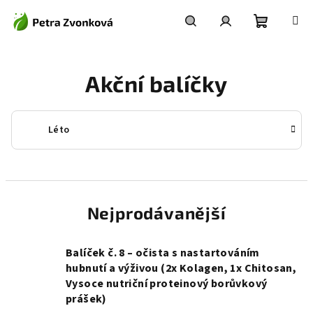
Přejít
na
obsah
Nákupní
Hledat
Přihlášení
Akční balíčky
košík
Léto
Nejprodávanější
Balíček č. 8 – očista s nastartováním
hubnutí a výživou (2x Kolagen, 1x Chitosan,
Vysoce nutriční proteinový borůvkový
prášek)