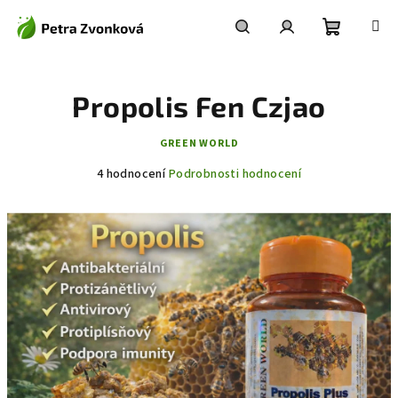
Přejít
na
obsah
Nákupní
Hledat
Přihlášení
Propolis Fen Czjao
košík
GREEN WORLD
Průměrné
4 hodnocení
Podrobnosti hodnocení
hodnocení
produktu
je
5,0
z
5
hvězdiček.