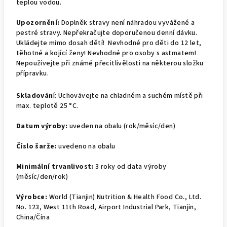
teplou vodou.
Upozornění:
Doplněk stravy není náhradou vyvážené a
pestré stravy. Nepřekračujte doporučenou denní dávku.
Ukládejte mimo dosah dětí! Nevhodné pro děti do 12 let,
těhotné a kojící ženy! Nevhodné pro osoby s astmatem!
Nepoužívejte při známé přecitlivělosti na některou složku
přípravku.
Skladován
í: Uchovávejte na chladném a suchém místě při
max. teplotě 25 °C.
Datum výroby:
uveden na obalu (rok/měsíc/den)
Číslo šarže:
uvedeno na obalu
Minimální trvanlivost:
3 roky od data výroby
(měsíc/den/rok)
Výrobce:
World (Tianjin) Nutrition & Health Food Co., Ltd.
No. 123, West 11th Road, Airport Industrial Park, Tianjin,
China/Čína