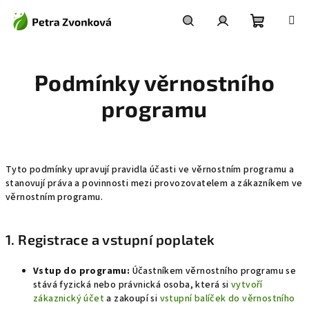
Přejít
na
obsah
Nákupní
Hledat
Přihlášení
Podmínky věrnostního
košík
programu
Tyto podmínky upravují pravidla účasti ve věrnostním programu a
stanovují práva a povinnosti mezi provozovatelem a zákazníkem ve
věrnostním programu.
1. Registrace a vstupní poplatek
Vstup do programu:
Účastníkem věrnostního programu se
stává fyzická nebo právnická osoba, která si
vytvoří
zákaznický účet
a zakoupí si
vstupní balíček do věrnostního