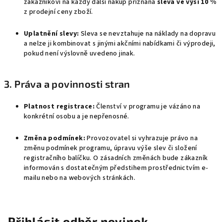
zákazníkovi na každý další nákup přiznána
sleva ve výši 10 %
z prodejní ceny zboží.
Uplatnění slevy:
Sleva se nevztahuje na náklady na dopravu
a nelze ji kombinovat s jinými akčními nabídkami či výprodeji,
pokud není výslovně uvedeno jinak.
3. Práva a povinnosti stran
Platnost registrace:
Členství v programu je vázáno na
konkrétní osobu a je nepřenosné.
Změna podmínek:
Provozovatel si vyhrazuje právo na
změnu podmínek programu, úpravu výše slev či složení
registračního balíčku. O zásadních změnách bude zákazník
informován s dostatečným předstihem prostřednictvím e-
mailu nebo na webových stránkách.
Přihlásit odběr novinek