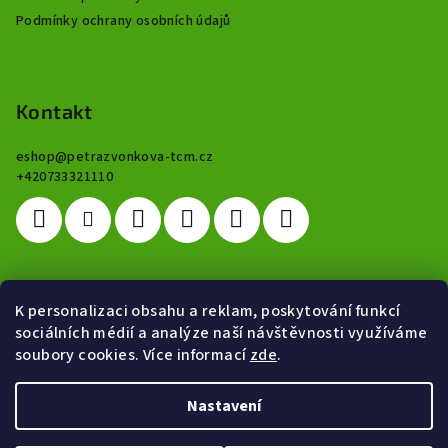
Podmínky ochrany osobních údajů
Kontakt
eshop
@
petrazvonkova-tcm.cz
+420733321110
K personalizaci obsahu a reklam, poskytování funkcí
Hodnocení
sociálních médií a analýze naší návštěvnosti využíváme
soubory cookies. Více informací
zde
.
NORMOMASS - hubnutí, redukce váhy
|
Marcela Hatašová
Hodnocení produktu je 5 z 5 hvězdiček.
Nastavení
Copyright 2026
Čínská medicína Green World
. Všechna práva