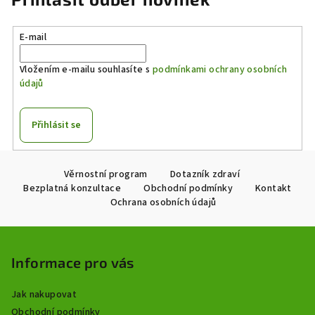
E-mail
Vložením e-mailu souhlasíte s
podmínkami ochrany osobních
údajů
Přihlásit se
Z
Věrnostní program
Dotazník zdraví
á
Bezplatná konzultace
Obchodní podmínky
Kontakt
p
Ochrana osobních údajů
a
t
í
Informace pro vás
Jak nakupovat
Obchodní podmínky