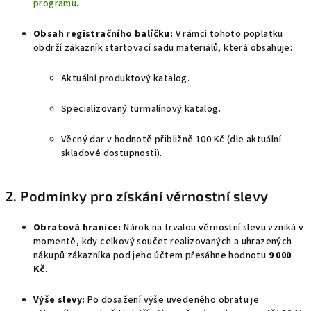
programu
.
Obsah registračního balíčku:
V rámci tohoto poplatku
obdrží zákazník startovací sadu materiálů, která obsahuje:
Aktuální produktový katalog.
Specializovaný turmalínový katalog.
Věcný dar v hodnotě přibližně 100 Kč (dle aktuální
skladové dostupnosti).
2. Podmínky pro získání věrnostní slevy
Obratová hranice:
Nárok na trvalou věrnostní slevu vzniká v
momentě, kdy celkový součet realizovaných a uhrazených
nákupů zákazníka pod jeho účtem přesáhne hodnotu
9 000
Kč
.
Výše slevy:
Po dosažení výše uvedeného obratu je