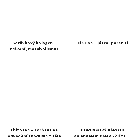
Borůvkový kolagen –
Čin Čon – játra, paraziti
trávení, metabolismus
Průměrné
hodnocení
produktu
je
5,0
z
5
hvězdiček.
Chitosan – sorbent na
BORŮVKOVÝ NÁPOJ s
odvádění škodlivin z těla
galangalem DAMP - čištění,