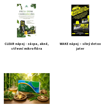
V
o
ý
d
p
u
i
k
s
t
p
ů
r
CLEAR nápoj - zácpa, akné,
WAKE nápoj – silný detox
o
střevní mikroflóra
jater
d
Průměrné
u
hodnocení
k
produktu
je
t
5,0
ů
z
5
hvězdiček.