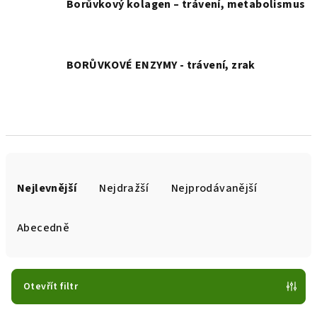
Borůvkový kolagen – trávení, metabolismus
BORŮVKOVÉ ENZYMY - trávení, zrak
Ř
a
Nejlevnější
Nejdražší
Nejprodávanější
z
e
Abecedně
n
í
p
Otevřít filtr
r