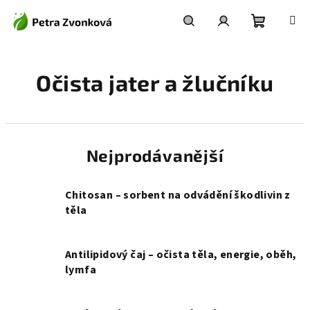
Přejít
na
obsah
Nákupní
Hledat
Přihlášení
Očista jater a žlučníku
košík
Nejprodávanější
Chitosan – sorbent na odvádění škodlivin z
těla
Antilipidový čaj – očista těla, energie, oběh,
lymfa