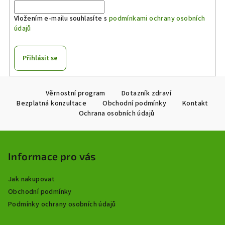
Vložením e-mailu souhlasíte s
podmínkami ochrany osobních
údajů
Přihlásit se
Z
Věrnostní program
Dotazník zdraví
á
Bezplatná konzultace
Obchodní podmínky
Kontakt
p
Ochrana osobních údajů
a
t
í
Informace pro vás
Jak nakupovat
Obchodní podmínky
Podmínky ochrany osobních údajů