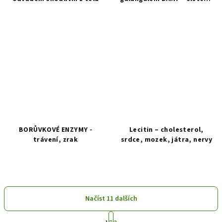
rakovina, slezina
BORŮVKOVÉ ENZYMY -
Lecitin – cholesterol,
trávení, zrak
srdce, mozek, játra, nervy
Průměrné
hodnocení
produktu
je
Načíst 11 dalších
5,0
z
S
5