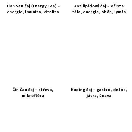
Tian Šen čaj (Energy Tea) –
Antilipidový čaj – očista
energie, imunita, vitalita
těla, energie, oběh, lymfa
Průměrné
hodnocení
produktu
je
5,0
z
5
hvězdiček.
Čin Čan čaj – střeva,
Kuding čaj – gastro, detox,
mikroflóra
játra, únava