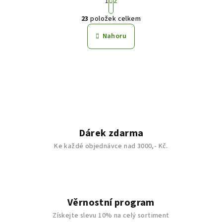
1
2
t
hvězdiček.
O
r
23
položek celkem
á
v
n
l
Nahoru
k
á
o
d
v
a
á
n
c
í
í
p
r
v
Dárek zdarma
k
Ke každé objednávce nad 3000,- Kč.
y
v
ý
p
i
Věrnostní program
s
Získejte slevu 10% na celý sortiment
u