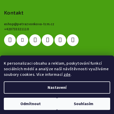
Kontakt
eshop
@
petrazvonkova-tcm.cz
+420733321110
K personalizaci obsahu a reklam, poskytování funkcí
Hodnocení
sociálních médií a analýze naší návštěvnosti využíváme
soubory cookies. Více informací
zde
.
NORMOMASS - hubnutí, redukce váhy
|
Marcela Hatašová
Hodnocení produktu je 5 z 5 hvězdiček.
Nastavení
Copyright 2026
Čínská medicína Green World
. Všechna práva
vyhrazena.
Upravit nastavení cookies
Odmítnout
Souhlasím
Vytvořil Shoptet